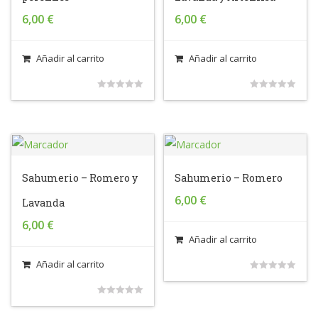
6,00
€
6,00
€
Añadir al carrito
Añadir al carrito
0
0
out
out
of
of
5
5
Sahumerio – Romero y
Sahumerio – Romero
6,00
€
Lavanda
6,00
€
Añadir al carrito
Añadir al carrito
0
out
0