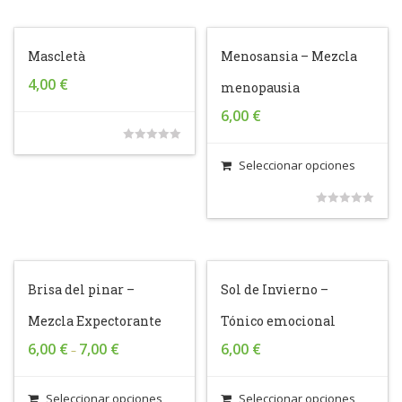
of
out
5
of
Mascletà
Menosansia – Mezcla
5
4,00
€
menopausia
6,00
€
0
Seleccionar opciones
out
of
0
5
out
of
Brisa del pinar –
Sol de Invierno –
5
Mezcla Expectorante
Tónico emocional
6,00
€
7,00
€
6,00
€
–
Seleccionar opciones
Seleccionar opciones