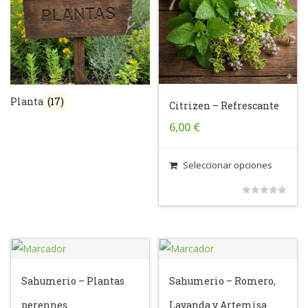
Planta
(17)
Citrizen – Refrescante
6,00
€
Seleccionar opciones
0
out
of
5
Sahumerio – Plantas
Sahumerio – Romero,
perennes
Lavanda y Artemisa