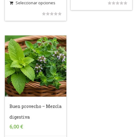
Seleccionar opciones
0
out
0
of
out
5
of
5
Buen provecho – Mezcla
digestiva
6,00
€