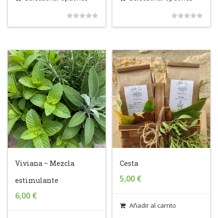
0
0
out
out
of
of
5
5
Viviana – Mezcla
Cesta
5,00
€
estimulante
6,00
€
Añadir al carrito