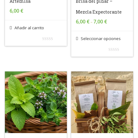
Artemisa
Brisa del pinar –
6,00
€
Mezcla Expectorante
6,00
€
7,00
€
–
Añadir al carrito
Seleccionar opciones
0
out
0
of
out
5
of
5