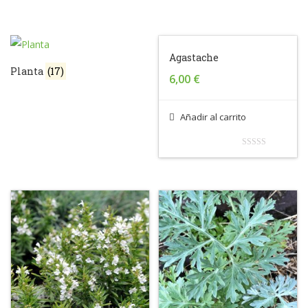
Agastache
Planta
(17)
6,00
€
Añadir al carrito
0
out
of
5