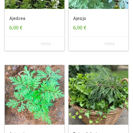
Ajedrea
Ajenjo
6,00
€
6,00
€
0
0
out
out
of
of
5
5