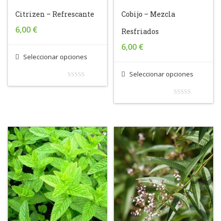
Citrizen – Refrescante
Cobijo – Mezcla
6,00
€
Resfriados
6,00
€
Seleccionar opciones
Seleccionar opciones
0
out
0
of
out
5
of
5