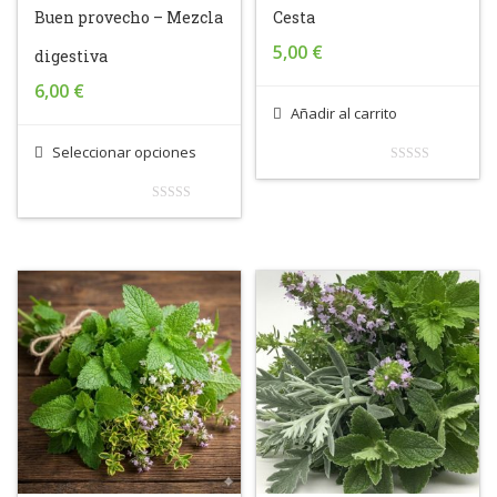
Buen provecho – Mezcla
Cesta
5,00
€
digestiva
6,00
€
Añadir al carrito
Seleccionar opciones
0
out
0
of
out
5
of
5