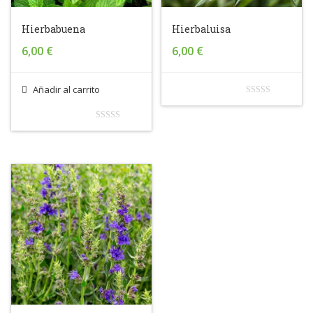
Hierbabuena
Hierbaluisa
6,00
€
6,00
€
Añadir al carrito
0
out
0
of
out
5
of
5