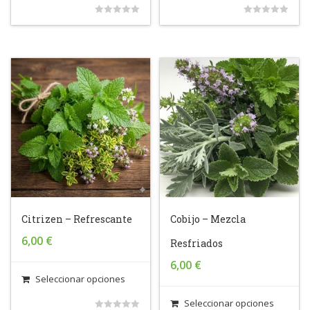
0
0
out
out
of
of
5
5
Citrizen – Refrescante
Cobijo – Mezcla
6,00
€
Resfriados
6,00
€
Seleccionar opciones
Seleccionar opciones