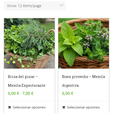
Show:
12 items/page
Brisa del pinar –
Buen provecho – Mezcla
Mezcla Expectorante
digestiva
6,00
€
7,00
€
6,00
€
–
Seleccionar opciones
Seleccionar opciones