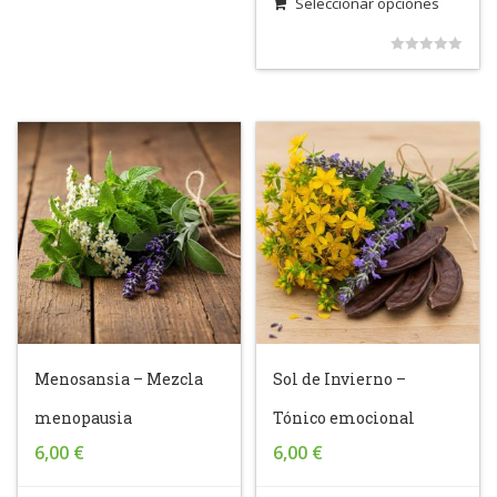
Seleccionar opciones
out
of
0
5
out
of
5
Menosansia – Mezcla
Sol de Invierno –
menopausia
Tónico emocional
6,00
€
6,00
€