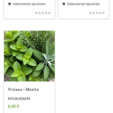
Seleccionar opciones
Seleccionar opciones
0
0
out
out
of
of
5
5
Viviana – Mezcla
estimulante
6,00
€