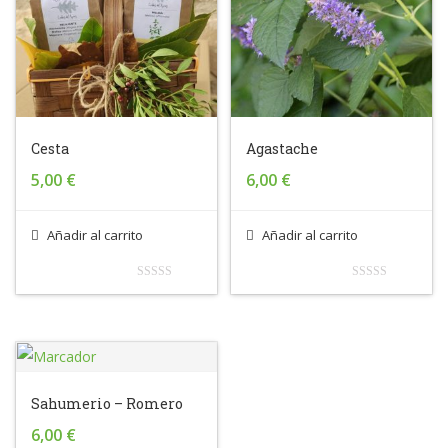
Cesta
Agastache
5,00
€
6,00
€
Añadir al carrito
Añadir al carrito
0
0
out
out
of
of
5
5
Sahumerio – Romero
6,00
€