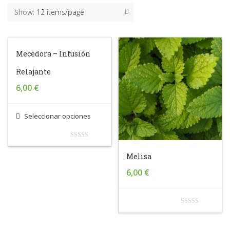
Show:
12 items/page
Mecedora – Infusión
Relajante
6,00
€
Seleccionar opciones
0
Melisa
out
6,00
€
of
5
0
out